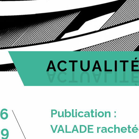
ACTUALIT
6
Publication :
VALADE rachetée
09