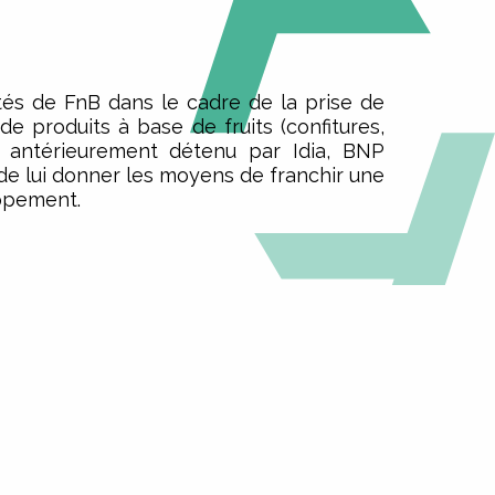
tés de FnB dans le cadre de la prise de
de produits à base de fruits (confitures,
 antérieurement détenu par Idia, BNP
de lui donner les moyens de franchir une
ppement.