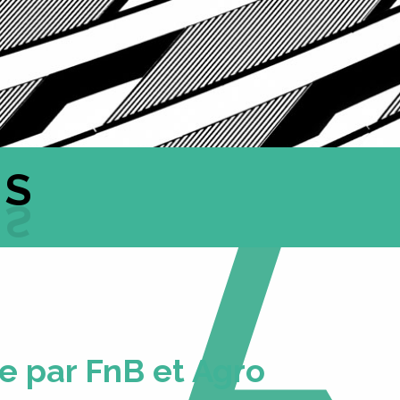
ÉS
 par FnB et Agro