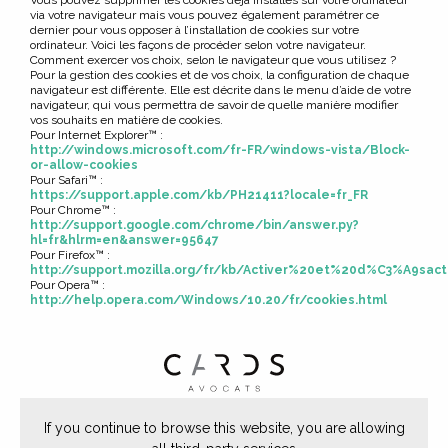
Vous pouvez supprimer les cookies déjà installés sur votre ordinateur
via votre navigateur mais vous pouvez également paramétrer ce
dernier pour vous opposer à l’installation de cookies sur votre
ordinateur. Voici les façons de procéder selon votre navigateur.
Comment exercer vos choix, selon le navigateur que vous utilisez ?
Pour la gestion des cookies et de vos choix, la configuration de chaque
navigateur est différente. Elle est décrite dans le menu d’aide de votre
navigateur, qui vous permettra de savoir de quelle manière modifier
vos souhaits en matière de cookies.
Pour Internet Explorer™ :
http://windows.microsoft.com/fr-FR/windows-vista/Block-
or-allow-cookies
Pour Safari™ :
https://support.apple.com/kb/PH21411?locale=fr_FR
Pour Chrome™ :
http://support.google.com/chrome/bin/answer.py?
hl=fr&hlrm=en&answer=95647
Pour Firefox™ :
http://support.mozilla.org/fr/kb/Activer%20et%20d%C3%A9sac
Pour Opera™ :
http://help.opera.com/Windows/10.20/fr/cookies.html
64, rue de Miromesnil 75008 Paris -
If you continue to browse this website, you are allowing