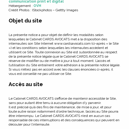
communication print et digital
Hébergement :
OVH
Crédit Photos : IStockphotos – Gettty Images
Objet du site
La présente notice a pour objet de définir les modalités selon
lesquelles le Cabinet CARDS AVOCATS met à la disposition des
internautes son Site Internet www.cardsavocats.com (ci-après « le Site
») et les conditions selon lesquelles les internautes accèdent et
utilisent ce Site. Toute connexion au Site est subordonnée au respect
de la présente notice légale que le Cabinet CARDS AVOCATS se
réserve de modifier ou de mettre à jour à tout moment. L’accès et
l’utilisation du Site entraînent votre adhésion à la présente notice légale.
Si vous n’étiez pas en accord avec les clauses énoncées ci-après, il
vous est conseillé ne pas utiliser ce Site.
Accès au site
Le Cabinet CARDS AVOCATS s’efforce de maintenir accessible le Site,
sans pour autant être tenu à aucune obligation d’y parvenir.
Il est précisé qu’à des fins de maintenance, de mise à jour, et pour
toute autre raison notamment d’ordre technique, l’accès au Site pourra
être interrompu. Le Cabinet CARDS AVOCATS n’est en aucun cas
responsable de ces interruptions et des conséquences qui peuvent en
découler pour l’internaute.