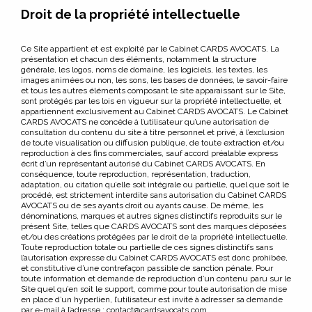
Droit de la propriété intellectuelle
Ce Site appartient et est exploité par le Cabinet CARDS AVOCATS. La
présentation et chacun des éléments, notamment la structure
générale, les logos, noms de domaine, les logiciels, les textes, les
images animées ou non, les sons, les bases de données, le savoir-faire
et tous les autres éléments composant le site apparaissant sur le Site,
sont protégés par les lois en vigueur sur la propriété intellectuelle, et
appartiennent exclusivement au Cabinet CARDS AVOCATS. Le Cabinet
CARDS AVOCATS ne concède à l’utilisateur qu’une autorisation de
consultation du contenu du site à titre personnel et privé, à l’exclusion
de toute visualisation ou diffusion publique, de toute extraction et/ou
reproduction à des fins commerciales, sauf accord préalable express
écrit d’un représentant autorisé du Cabinet CARDS AVOCATS. En
conséquence, toute reproduction, représentation, traduction,
adaptation, ou citation qu’elle soit intégrale ou partielle, quel que soit le
procédé, est strictement interdite sans autorisation du Cabinet CARDS
AVOCATS ou de ses ayants droit ou ayants cause. De même, les
dénominations, marques et autres signes distinctifs reproduits sur le
présent Site, telles que CARDS AVOCATS sont des marques déposées
et/ou des créations protégées par le droit de la propriété intellectuelle.
Toute reproduction totale ou partielle de ces signes distinctifs sans
ACCUEIL
l’autorisation expresse du Cabinet CARDS AVOCATS est donc prohibée,
et constitutive d’une contrefaçon passible de sanction pénale. Pour
toute information et demande de reproduction d’un contenu paru sur le
EXPERTISES
Site quel qu’en soit le support, comme pour toute autorisation de mise
en place d’un hyperlien, l’utilisateur est invité à adresser sa demande
par e-mail à l’adresse : contact@cardsavocats.com