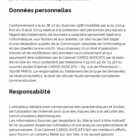
ÉQUIPE
Données personnelles
ACTUALITÉS
Conformément à la loi 78-17 du 6 janvier 1978 (modifiée par la loi 2004-
801 du 6 août 2004 relative à la protection des personnes physiques à
l’égard des traitements de données à caractère personnel) relative à
NOUS REJOINDRE
l’informatique, aux fichiers et aux libertés, ce site n’a pas fait l’objet
d’une déclaration auprès de la Commission nationale de l’informatique
et des libertés (www.cnil.fr). Vous disposez d’un droit d’opposition,
CONTACT
d’accès et de rectification des données vous concernant et qui
pourraient être collectées par le Cabinet CARDS AVOCATS par le biais
de ce Site en nous contactant par téléphone (+33 (0)1 40 62 73 30) ou
courrier postal (Cabinet CARDS AVOCATS – 64, rue de Miromesnil –
75008 PARIS). Le responsable du traitement de ce type de demandes
se réserve toutefois, le droit de refuser toute demande considérée
comme abusive.
Responsabilité
L’utilisateur déclare avoir connaissance des caractéristiques et limites
de l’utilisation de l’Internet ainsi que des risques liés à la sécurité des
communications électroniques.
Les informations fournies par l’exploitant du Site le sont à titre indicatif
et ne sauraient dispenser l’utilisateur d’une analyse complémentaire et
personnalisée. Si le Cabinet CARDS AVOCATS fait ses meilleurs efforts
pour fournir un contenu fiable sur son Site, il ne saurait garantir