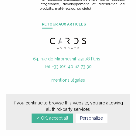
infogérance, développement et distribution de
ACTUALITÉS
produits, matériels ou logiciels)
NOUS REJOINDRE
RETOUR AUX ARTICLES
CONTACT
64, rue de Miromesnil 75008 Paris -
Tél. +33 (0)1 40 62 73 30
mentions légales
If you continue to browse this website, you are allowing
all third-party services
✓ OK, accept all
Personalize